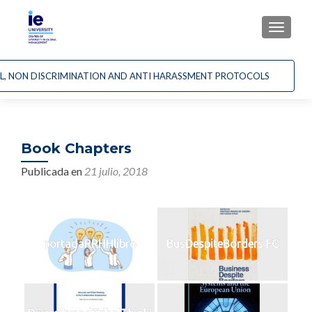
CAMBI
AL, NON DISCRIMINATION AND ANTI HARASSMENT PROTOCOLS
Book Chapters
Publicada en
21 julio, 2018
portadaRRHHlibro
BusDespiteBorders FG