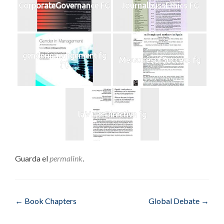
CorporateGovernance FG
JournalbussEthics FG
genderinmangement fg
MeasuresofSuccess fg
(1)
laMujerDirectiva fg
Guarda el
permalink
.
Navegación
←
Book Chapters
Global Debate
→
de